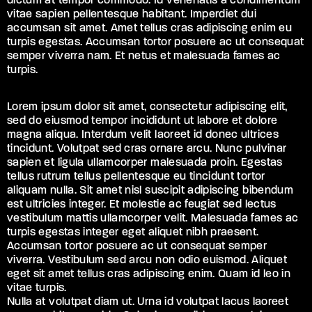
dictum at tempor commodo. Id venenatis a condimentum
vitae sapien pellentesque habitant. Imperdiet dui
accumsan sit amet. Amet tellus cras adipiscing enim eu
turpis egestas. Accumsan tortor posuere ac ut consequat
semper viverra nam. Et netus et malesuada fames ac
turpis.
Lorem ipsum dolor sit amet, consectetur adipiscing elit,
sed do eiusmod tempor incididunt ut labore et dolore
magna aliqua. Interdum velit laoreet id donec ultrices
tincidunt. Volutpat sed cras ornare arcu. Nunc pulvinar
sapien et ligula ullamcorper malesuada proin. Egestas
tellus rutrum tellus pellentesque eu tincidunt tortor
aliquam nulla. Sit amet nisl suscipit adipiscing bibendum
est ultricies integer. Et molestie ac feugiat sed lectus
vestibulum mattis ullamcorper velit. Malesuada fames ac
turpis egestas integer eget aliquet nibh praesent.
Accumsan tortor posuere ac ut consequat semper
viverra. Vestibulum sed arcu non odio euismod. Aliquet
eget sit amet tellus cras adipiscing enim. Quam id leo in
vitae turpis.
Nulla at volutpat diam ut. Urna id volutpat lacus laoreet