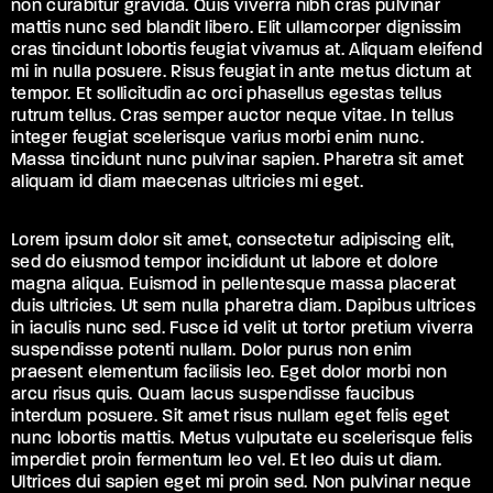
non curabitur gravida. Quis viverra nibh cras pulvinar
mattis nunc sed blandit libero. Elit ullamcorper dignissim
cras tincidunt lobortis feugiat vivamus at. Aliquam eleifend
mi in nulla posuere. Risus feugiat in ante metus dictum at
tempor. Et sollicitudin ac orci phasellus egestas tellus
rutrum tellus. Cras semper auctor neque vitae. In tellus
integer feugiat scelerisque varius morbi enim nunc.
Massa tincidunt nunc pulvinar sapien. Pharetra sit amet
aliquam id diam maecenas ultricies mi eget.
Lorem ipsum dolor sit amet, consectetur adipiscing elit,
sed do eiusmod tempor incididunt ut labore et dolore
magna aliqua. Euismod in pellentesque massa placerat
duis ultricies. Ut sem nulla pharetra diam. Dapibus ultrices
in iaculis nunc sed. Fusce id velit ut tortor pretium viverra
suspendisse potenti nullam. Dolor purus non enim
praesent elementum facilisis leo. Eget dolor morbi non
arcu risus quis. Quam lacus suspendisse faucibus
interdum posuere. Sit amet risus nullam eget felis eget
nunc lobortis mattis. Metus vulputate eu scelerisque felis
imperdiet proin fermentum leo vel. Et leo duis ut diam.
Ultrices dui sapien eget mi proin sed. Non pulvinar neque